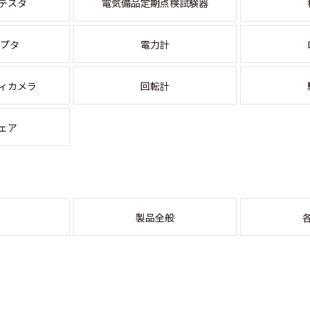
テスタ
電気備品定期点検試験器
ダプタ
電力計
ィカメラ
回転計
ェア
製品全般