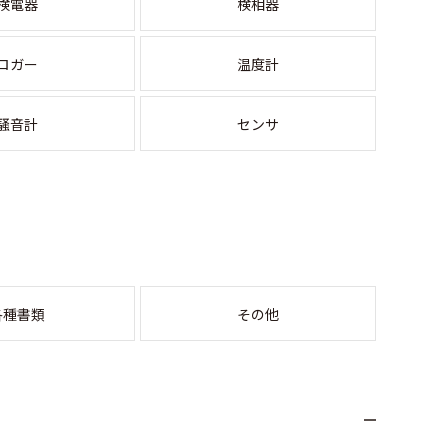
検電器
検相器
ロガー
温度計
騒音計
センサ
各種書類
その他