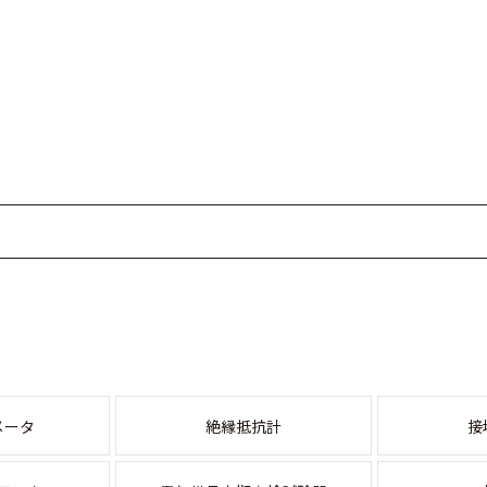
メータ
絶縁抵抗計
接