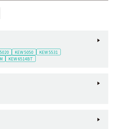
5020
KEW 5050
KEW 5531
HM
KEW 6514BT