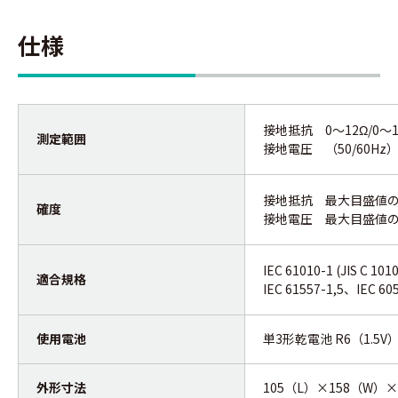
仕様
接地抵抗 0～12Ω/0～12
測定範囲
接地電圧 （50/60Hz）
接地抵抗 最大目盛値の
確度
接地電圧 最大目盛値の
IEC 61010-1 (JIS C 1
適合規格
IEC 61557-1,5、IEC 605
使用電池
単3形乾電池 R6（1.5V
外形寸法
105（L）×158（W）