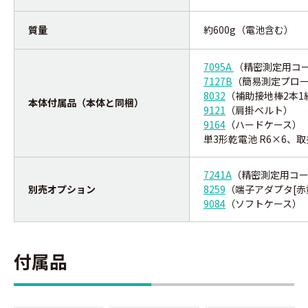
質量
約600g（電池含む）
7095A
（精密測定用コード
7127B
（簡易測定プロ
8032
（補助接地棒2本1
本体付属品（本体と同梱）
9121
（肩掛ベルト）
9164
（ハードケース）
単3形乾電池 R6×6、
7241A
（精密測定用コード
別売オプション
8259
（端子アダプタ[赤
9084
（ソフトケース）
付属品