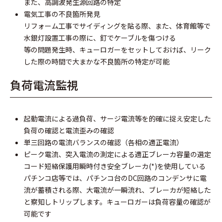
また、高調波発生源回路の特定
電気工事の不良箇所発見
リフォーム工事でサイディングを貼る際、また、体育館等で
水銀灯設置工事の際に、釘でケーブルを傷つける
等の問題発生時、キューロガーをセットしておけば、リーク
した際の時間で大まかな不良箇所の特定が可能
負荷電流監視
起動電流による過負荷、サージ電流等を的確に捉え安定した
負荷の確認と電流歪みの確認
単三回路の電流バランスの確認（各相の適正電流）
ピーク電流、突入電流の測定による適正ブレーカ容量の選定
コード短絡保護用瞬時付き安全ブレーカ(*)を使用している
パチンコ店等では、パチンコ台のDC回路のコンデンサに電
流が蓄積される際、大電流が一瞬流れ、ブレーカが短絡した
と察知しトリップします。キューロガーは負荷容量の確認が
可能です