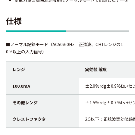
※電力量の簡易測定機能はノーマルモードで記録したデータの
仕様
■ノーマル記録モード（AC50/60Hz 正弦波、CH1レンジの1
0％以上の入力信号）
レンジ
実効値 確度
100.0mA
±2.0%rdg±0.9%f.s.
その他レンジ
±1.5%rdg±0.7%f.s.
クレストファクタ
2.5以下：正弦波実効値確度+2.