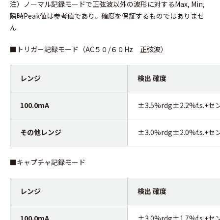
注）ノーマル記録モードで正弦波以外の波形に対するMax, Min,
瞬時Peak値は参考値であり、確度を保証するものではありませ
ん
■
トリガー記録モード（AC５０/６０Hz 正弦波）
レンジ
検出 確度
100.0mA
±3.5%rdg±2.2%f.s.+
その他レンジ
±3.0%rdg±2.0%f.s.+
■
キャプチャ記録モード
レンジ
検出 確度
100.0mA
±3.0%rdg±1.7%f.s.+