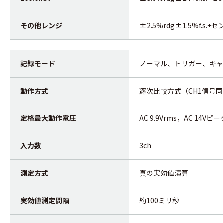
その他レンジ
±2.5%rdg±1.5%f.s.+
記録モード
ノーマル、トリガー、キャ
動作方式
逐次比較方式（CH1信号
定格最大動作電圧
AC 9.9Vrms，AC 14Vピー
入力数
3ch
測定方式
真の実効値演算
実効値測定間隔
約100ミリ秒