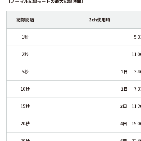
【ノーマル記録モードの最大記録時間】
記録間隔
3ch使用時
1秒
5:3
2秒
11:0
5秒
1日
3:46
10秒
2日
7:33
15秒
3日
11:20
20秒
4日
15:06
30秒
6日
22:40