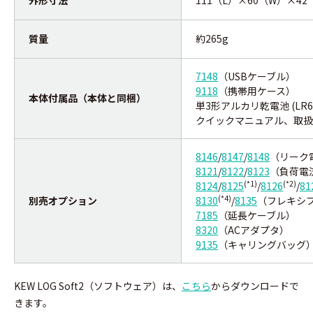
外形寸法
111（L）×60（W）×4
質量
約265g
7148
（USBケーブル）
9118
（携帯用ケース）
本体付属品（本体と同梱）
単3形アルカリ乾電池 (LR6
クイックマニュアル、取扱
8146
/
8147
/
8148
（リーク
8121
/
8122
/
8123
（負荷電
(*1)
(*2)
8124
/
8125
/
8126
/
81
(*4)
別売オプション
8130
/
8135
（フレキシ
7185
（延長ケーブル）
8320
（ACアダプタ）
9135
（キャリングバッグ
KEW LOG Soft2（ソフトウェア）は、
こちら
からダウンロードで
きます。