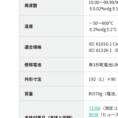
10.00～99.99/
周波数
±0.02%rdg
－50～600℃
温度
±2%rdg±
IEC 61010-1 
適合規格
IEC 61326-1
使用電池
単3形乾電池LR
外形寸法
192（L）×9
質量
約570g（電
7220A
（測定コ
8926
（ヒューズ 
本体付属品（本体と同梱）