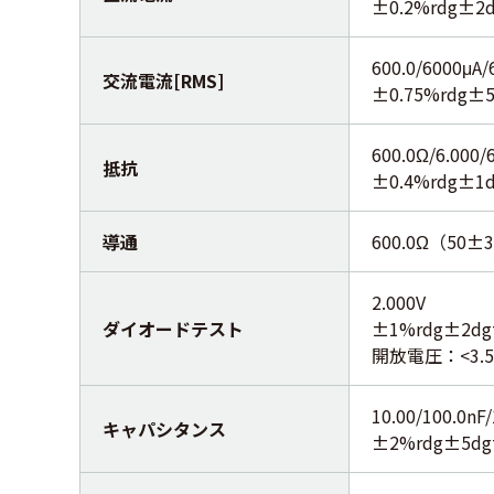
±0.2%rdg±
600.0/6000μA/
交流電流[RMS]
±0.75%rdg
600.0Ω/6.000/
抵抗
±0.4%rdg±
導通
600.0Ω（50
2.000V
ダイオードテスト
±1%rdg±2dg
開放電圧：<3.
10.00/100.0nF/
キャパシタンス
±2%rdg±5