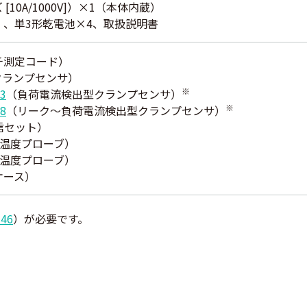
[10A/1000V]）×1（本体内蔵）
 、単3形乾電池×4、取扱説明書
チ測定コード）
Cクランプセンサ）
※
3
（負荷電流検出型クランプセンサ）
※
8
（リーク～負荷電流検出型クランプセンサ）
信セット）
プ温度プローブ）
プ温度プローブ）
ケース）
146
）が必要です。