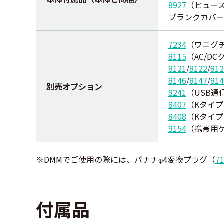
8927
（ヒューズ 
ブランクカバー
7234
（ワニグ
8115
（AC/D
8121
/
8122
/
812
8146
/
8147
/
814
別売オプション
8241
（USB通
8407
（Kタイ
8408
（Kタイ
9154
（携帯用
※DMMでご使用の際には、バナナ
4変換プラグ（
7
φ
付属品