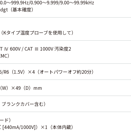
90.0～999.9Hz/0.900～9.999/9.00～99.99kHz
±1dgt（基本確度）
2℃（Kタイプ温度プローブを使用して）
CAT Ⅳ 600V / CAT Ⅲ 1000V 汚染度2
（EMC）
6/R6（1.5V）×4（オートパワーオフ約20分）
0（W）×49（D）mm
池、ブランクカバー含む）
ード）
[440mA/1000V]）×1（本体内蔵）