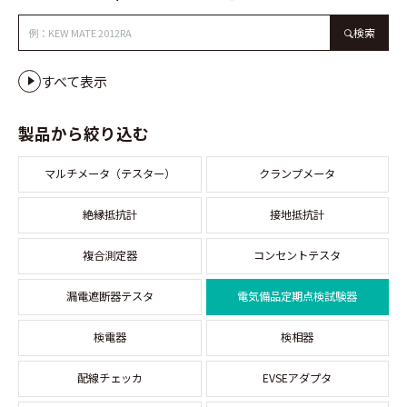
検索
すべて表示
製品から絞り込む
マルチメータ（テスター）
クランプメータ
絶縁抵抗計
接地抵抗計
複合測定器
コンセントテスタ
漏電遮断器テスタ
電気備品定期点検試験器
検電器
検相器
配線チェッカ
EVSEアダプタ