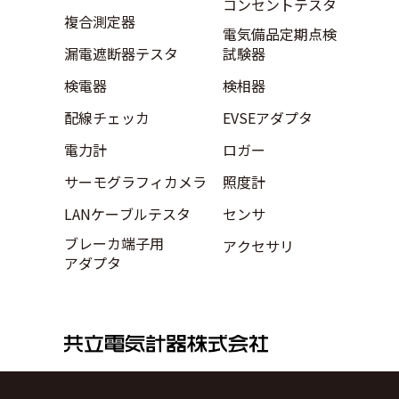
コンセントテスタ
複合測定器
電気備品定期点検
漏電遮断器テスタ
試験器
検電器
検相器
配線チェッカ
EVSEアダプタ
電力計
ロガー
サーモグラフィカメラ
照度計
LANケーブルテスタ
センサ
ブレーカ端子用
アクセサリ
アダプタ