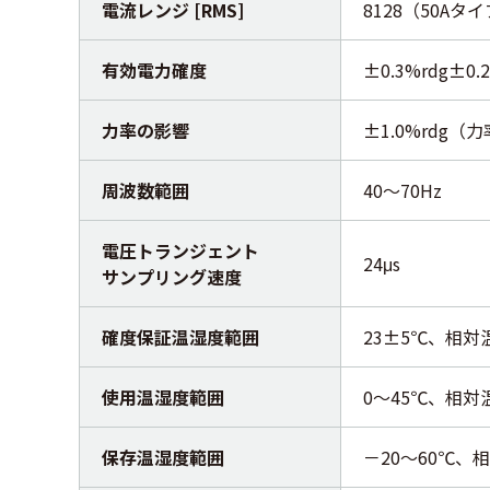
電流レンジ [RMS]
8128（50Aタイプ
有効電力確度
±0.3%rdg±
力率の影響
±1.0%rdg（
周波数範囲
40～70Hz
電圧トランジェント
24μs
サンプリング速度
確度保証温湿度範囲
23±5℃、相
使用温湿度範囲
0～45℃、相
保存温湿度範囲
－20～60℃、