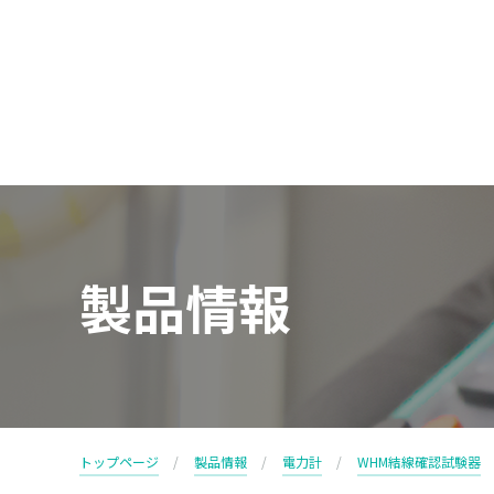
製品情報
トップページ
製品情報
電力計
WHM結線確認試験器