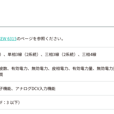
KEW 6315
のページを参照ください。
統）、単相3線（2系統）、三相3線（2系統）、三相4線
波数、有効電力、無効電力、皮相電力、有効電力量、無効電力
質
子機能、アナログDCV入力機能
（CF：3 以下）