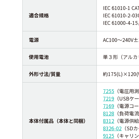
IEC 61010-1 C
適合規格
IEC 61010-2-03
IEC 61000-4-15
電源
AC100～240V
使用電池
単３形（アルカリ 
外形寸法/質量
約175(L)×12
7255
（電圧用測
7219
（USBケ
7169
（電源コー
8128
（負荷電流
本体付属品（本体と同梱）
8312
（電源供給
8326-02
（SDカ
9125
（キャリン