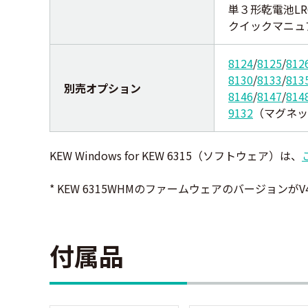
単３形乾電池LR
クイックマニュ
8124
/
8125
/
812
8130
/
8133
/
813
別売オプション
8146
/
8147
/
814
9132
（マグネッ
KEW Windows for KEW 6315（ソフトウェア）は、
* KEW 6315WHMのファームウェアのバージョンが
付属品