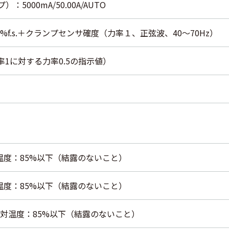
）：5000mA/50.00A/AUTO
0.2%f.s.＋クランプセンサ確度（力率１、正弦波、40～70Hz）
力率1に対する力率0.5の指示値）
対温度：85%以下（結露のないこと）
対温度：85%以下（結露のないこと）
相対温度：85%以下（結露のないこと）