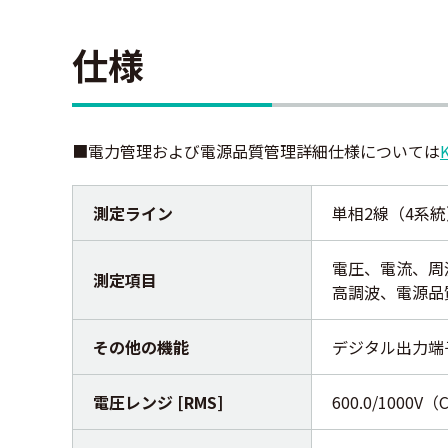
仕様
■電力管理および電源品質管理詳細仕様については
測定ライン
単相2線（4系
電圧、電流、周
測定項目
高調波、電源品
その他の機能
デジタル出力端
電圧レンジ [RMS]
600.0/1000V