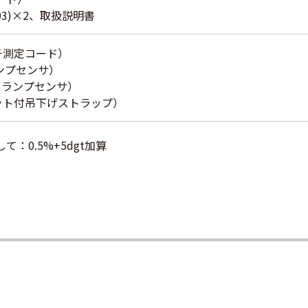
03)×2、取扱説明書
チ測定コード）
ンプセンサ）
Cクランプセンサ）
ット付吊下げストラップ）
て：0.5%+5dgt加算