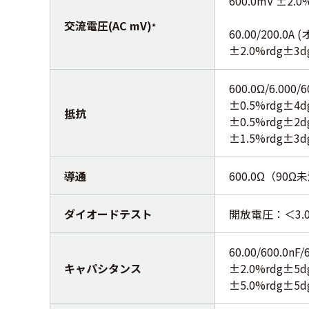
600.0mV ±2
交流電圧(AC mV)
*
60.00/200.0
±2.0%rdg±3
600.0Ω/6.000
±0.5%rdg±4dg
抵抗
±0.5%rdg±2dg
±1.5%rdg±3dg
導通
600.0Ω（90
ダイオードテスト
開放電圧：＜3.0
60.00/600.0nF/
キャパシタンス
±2.0%rdg±5dgt
±5.0%rdg±5dgt