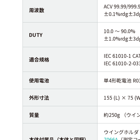
ACV 99.99/999.
周波数
±0.1%rdg±3d
10.0 ～ 90.0%
DUTY
±1.0%rdg±3d
IEC 61010-1 C
適合規格
IEC 61010-2-
使用電池
単4形乾電池 R03
外形寸法
155 (L) × 75 (
質量
約250g （ウ
ウイングホルダ
本体付属品（本体と同梱）
7066A
（測定コ