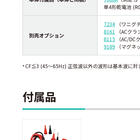
単4形乾電池 (R
7234
（ワニグ
8161
（ACクラ
別売オプション
8115
（AC/D
9189
（マグネ
CF≦3 (45～65Hz) 正弦波以外の波形は基本波に対し
*
付属品