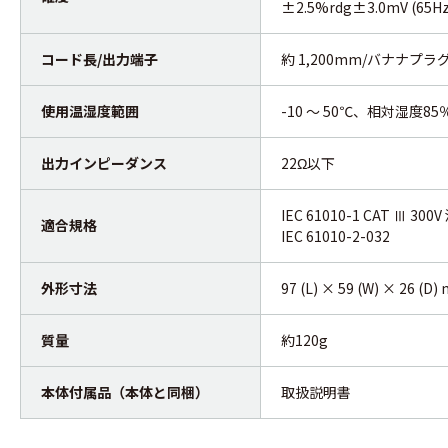
±2.5%rdg±3.0mV (65Hz 
コード長/出力端子
約 1,200mm/バナナプラ
使用温湿度範囲
-10 ～ 50℃、相対湿度
出力インピーダンス
22Ω以下
IEC 61010-1 CAT Ⅲ 300
適合規格
IEC 61010-2-032
外形寸法
97 (L) × 59 (W) × 26 (D
質量
約120g
本体付属品（本体と同梱）
取扱説明書