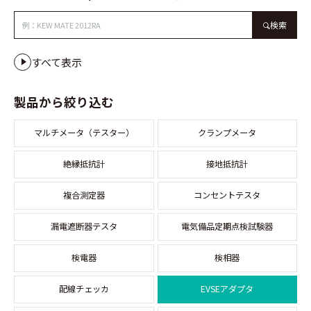
検索
すべて表示
製品から絞り込む
マルチメータ（テスター）
クランプメータ
絶縁抵抗計
接地抵抗計
複合測定器
コンセントテスタ
漏電遮断器テスタ
電気備品定期点検試験器
検電器
検相器
配線チェッカ
EVSEアダプタ