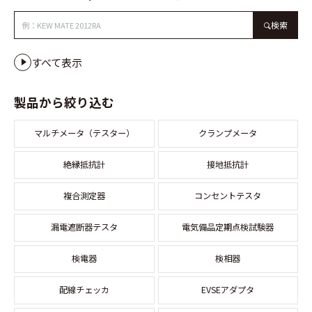
検索
すべて表示
製品から絞り込む
マルチメータ（テスター）
クランプメータ
絶縁抵抗計
接地抵抗計
複合測定器
コンセントテスタ
漏電遮断器テスタ
電気備品定期点検試験器
検電器
検相器
配線チェッカ
EVSEアダプタ