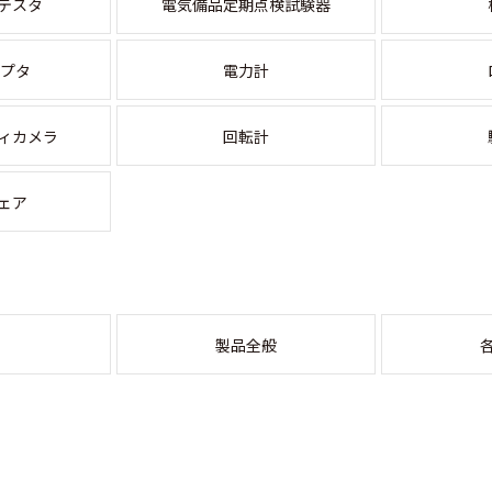
テスタ
電気備品定期点検試験器
ダプタ
電力計
ィカメラ
回転計
ェア
製品全般