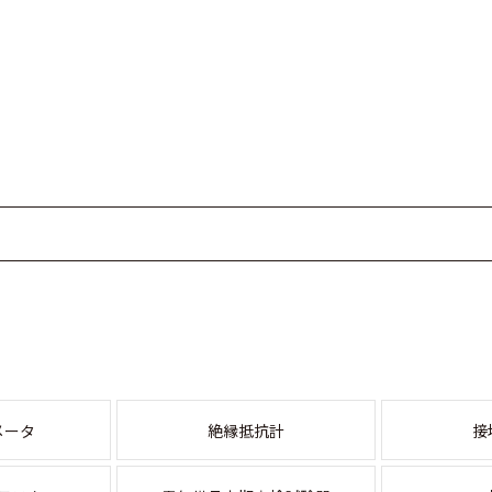
メータ
絶縁抵抗計
接