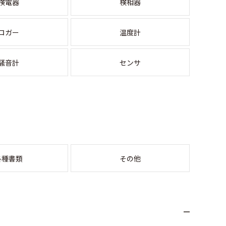
検電器
検相器
ロガー
温度計
騒音計
センサ
各種書類
その他