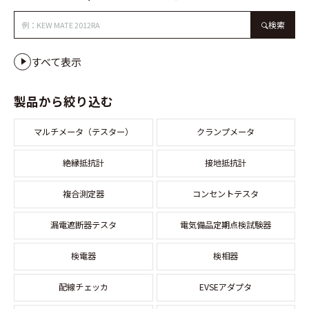
検索
すべて表示
製品から絞り込む
マルチメータ（テスター）
クランプメータ
絶縁抵抗計
接地抵抗計
複合測定器
コンセントテスタ
漏電遮断器テスタ
電気備品定期点検試験器
検電器
検相器
配線チェッカ
EVSEアダプタ