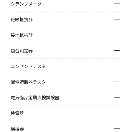
アナログマルチメータ
クランプメータ
デジタルマルチメータ
交流電流測定用クランプメータ
絶縁抵抗計
AC/DCクランプ付きデジタルマルチメータ
交流電流・直流電流測定用クランプメータ
絶縁抵抗計
接地抵抗計
漏れ電流・負荷電流測定用クランプメータ
高圧絶縁抵抗計
接地抵抗計
フォークカレントテスタ
複合測定器
絶縁・接地抵抗計
簡易接地抵抗計
DCミリアンペアクランプメータ
デジタル絶縁・接地抵抗計
コンセントテスタ
多重接地用アースクランプ
DCミリアンペアクランプロガー
アナログ絶縁・接地抵抗計
コンセントテスタ
絶縁・接地抵抗計
AC/DCクランプ付きデジタルマルチメータ
漏電遮断器テスタ
ペン型絶縁・接地抵抗計
コンセントテスタ用注入器
クランプパワーメータ
漏電遮断器テスタ
太陽光発電システム総合試験器
電気備品定期点検試験器
三相コンセントテスタ
可搬形発電機漏電リレーテスタ
マルチファンクションテスタ
電気備品定期点検試験器
三相コンセントテスタ用注入器
検電器
低圧用検電器
検相器