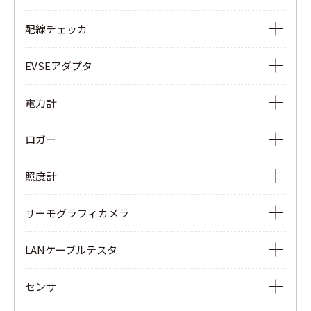
高低圧用検電器
非接触検相器
配線チェッカ
検相器
配線チェッカ
EVSEアダプタ
EVSEアダプタ
電力計
電力計
ロガー
電源品質アナライザ
Ior漏電監視ロガー
照度計
WHM結線確認試験器
電流/電圧用データロガー
照度計
クランプパワーメータ
サーモグラフィカメラ
サーモグラフィカメラ
LANケーブルテスタ
LANケーブルテスタ
センサ
リモートユニット