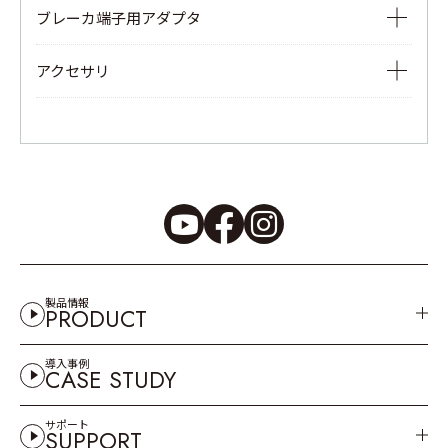
負荷電流検出型クランプセンサ
ブレーカ端子用アダプタ
リーク～負荷電流検出型クランプセンサ
3Pブレーカ端子用アダプタ
アクセサリ
Ior用リーク電流検出型クランプセンサ
測定コード類
フレキシブルクランプセンサ
温度センサ/プローブ
クランプセンサ・クランプアダプタ
電源供給アダプタ
電圧センサ
ケース
ヒューズ
その他
製品情報
PRODUCT
導入事例
CASE STUDY
サポート
SUPPORT