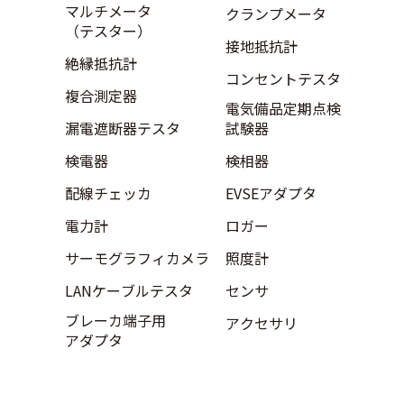
マルチメータ
クランプメータ
（テスター）
接地抵抗計
絶縁抵抗計
コンセントテスタ
複合測定器
電気備品定期点検
漏電遮断器テスタ
試験器
検電器
検相器
配線チェッカ
EVSEアダプタ
電力計
ロガー
サーモグラフィカメラ
照度計
LANケーブルテスタ
センサ
ブレーカ端子用
アクセサリ
アダプタ