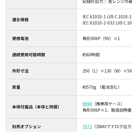
記録計出力： 各レンジの最大
IEC 61010-1 (JIS C 101
適合規格
IEC 61010-2-032 (JIS C 1
使用電池
角形006P（9V）×1
連続使用可能時間
約60時間
外形寸法
250（L）×130（W）×5
質量
約570g （電池含む）
9094
（携帯用ケース）
本体付属品（本体と同梱）
角形006P×1、取扱説明書
別売オプション
7073
（2WAYアナログ出