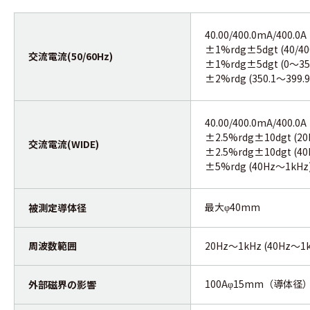
40.00/400.0mA/400.0A
±1%rdg±5dgt (40/4
交流電流(50/60Hz)
±1%rdg±5dgt (0～35
±2%rdg (350.1～399.9
40.00/400.0mA/400.0A
±2.5%rdg±10dgt (20
交流電流(WIDE)
±2.5%rdg±10dgt (40
±5%rdg (40Hz～1kHz) 
最大
40mm
被測定導体径
φ
周波数範囲
20Hz～1kHz (40Hz～1
100A
15mm（導体径
外部磁界の影響
φ