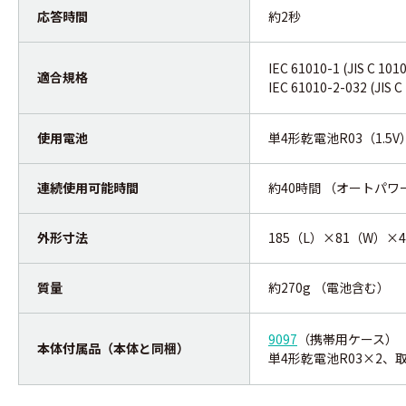
応答時間
約2秒
IEC 61010-1 (JIS C 1
適合規格
IEC 61010-2-032 (JIS C
使用電池
単4形乾電池R03（1.5V
連続使用可能時間
約40時間 （オートパワ
外形寸法
185（L）×81（W）×
質量
約270g （電池含む）
9097
（携帯用ケース）
本体付属品（本体と同梱）
単4形乾電池R03×2、