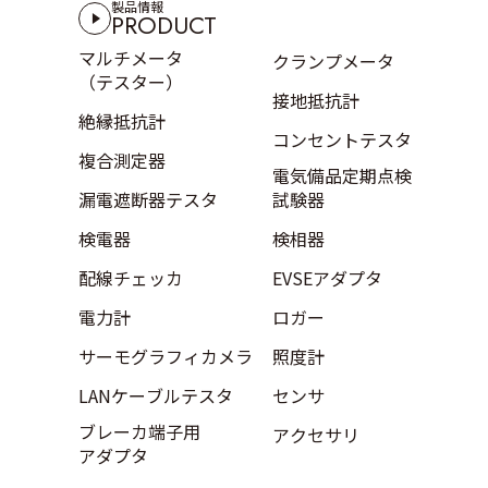
製品情報
PRODUCT
マルチメータ
クランプメータ
（テスター）
接地抵抗計
絶縁抵抗計
コンセントテスタ
複合測定器
電気備品定期点検
漏電遮断器テスタ
試験器
検電器
検相器
配線チェッカ
EVSEアダプタ
電力計
ロガー
サーモグラフィカメラ
照度計
LANケーブルテスタ
センサ
ブレーカ端子用
アクセサリ
アダプタ