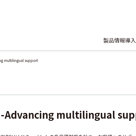
製品情報
導入
ltilingual support
ncing multilingual sup