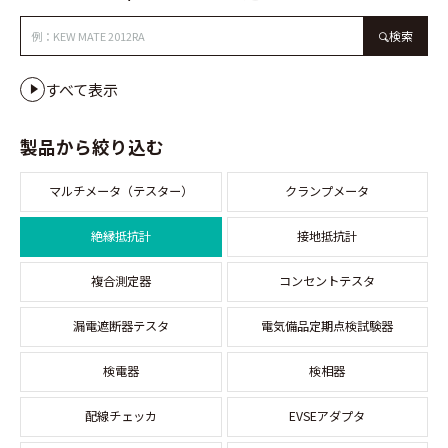
検索
すべて表示
製品から絞り込む
マルチメータ（テスター）
クランプメータ
絶縁抵抗計
接地抵抗計
複合測定器
コンセントテスタ
漏電遮断器テスタ
電気備品定期点検試験器
検電器
検相器
配線チェッカ
EVSEアダプタ