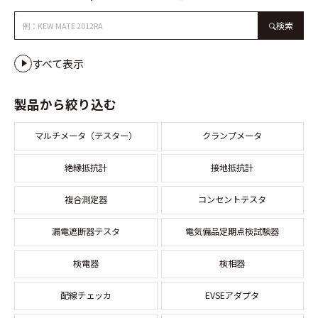
検索
すべて表示
製品から絞り込む
マルチメータ（テスター）
クランプメータ
絶縁抵抗計
接地抵抗計
複合測定器
コンセントテスタ
漏電遮断器テスタ
電気備品定期点検試験器
検電器
検相器
配線チェッカ
EVSEアダプタ