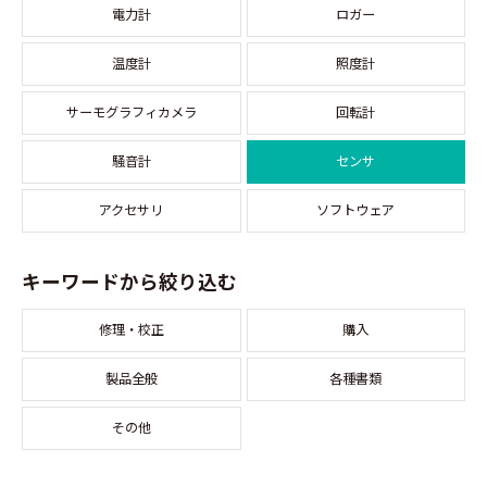
電力計
ロガー
温度計
照度計
サーモグラフィカメラ
回転計
騒音計
センサ
アクセサリ
ソフトウェア
キーワードから絞り込む
修理・校正
購入
製品全般
各種書類
その他