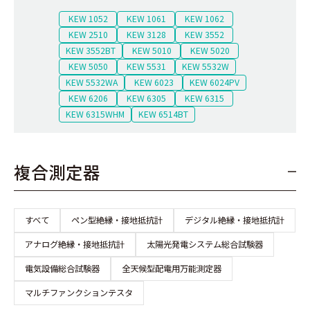
KEW 1052
KEW 1061
KEW 1062
KEW 2510
KEW 3128
KEW 3552
KEW 3552BT
KEW 5010
KEW 5020
KEW 5050
KEW 5531
KEW 5532W
KEW 5532WA
KEW 6023
KEW 6024PV
KEW 6206
KEW 6305
KEW 6315
KEW 6315WHM
KEW 6514BT
複合測定器
すべて
ペン型絶縁・接地抵抗計
デジタル絶縁・接地抵抗計
アナログ絶縁・接地抵抗計
太陽光発電システム総合試験器
電気設備総合試験器
全天候型配電用万能測定器
マルチファンクションテスタ