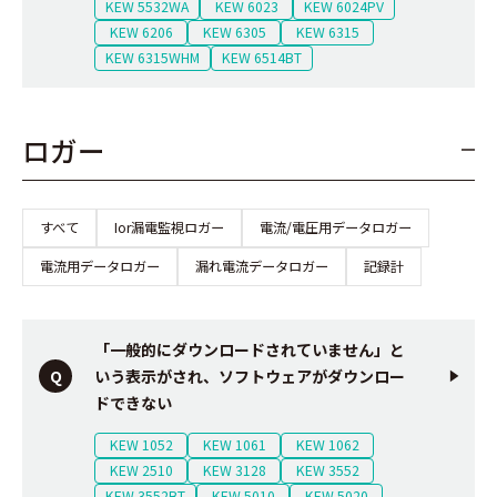
KEW 5532WA
KEW 6023
KEW 6024PV
KEW 6206
KEW 6305
KEW 6315
KEW 6315WHM
KEW 6514BT
ロガー
すべて
Ior漏電監視ロガー
電流/電圧用データロガー
電流用データロガー
漏れ電流データロガー
記録計
「一般的にダウンロードされていません」と
いう表示がされ、ソフトウェアがダウンロー
ドできない
KEW 1052
KEW 1061
KEW 1062
KEW 2510
KEW 3128
KEW 3552
KEW 3552BT
KEW 5010
KEW 5020