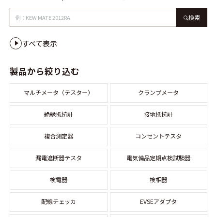
検索
すべて表示
製品から絞り込む
マルチメータ（テスター）
クランプメータ
絶縁抵抗計
接地抵抗計
複合測定器
コンセントテスタ
漏電遮断器テスタ
電気備品定期点検試験器
検電器
検相器
配線チェッカ
EVSEアダプタ