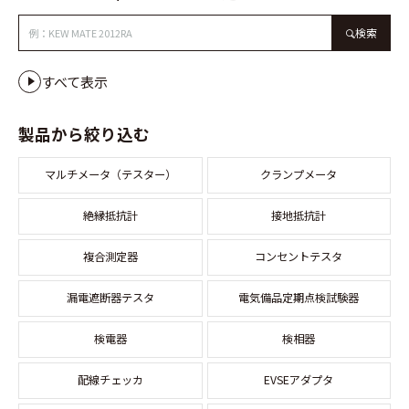
検索
すべて表示
製品から絞り込む
マルチメータ（テスター）
クランプメータ
絶縁抵抗計
接地抵抗計
複合測定器
コンセントテスタ
漏電遮断器テスタ
電気備品定期点検試験器
検電器
検相器
配線チェッカ
EVSEアダプタ