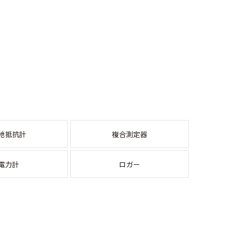
地抵抗計
複合測定器
電力計
ロガー