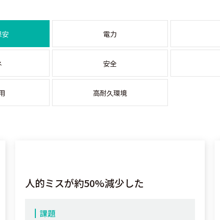
保安
電力
ネ
安全
用
高耐久環境
人的ミスが約50%減少した
課題