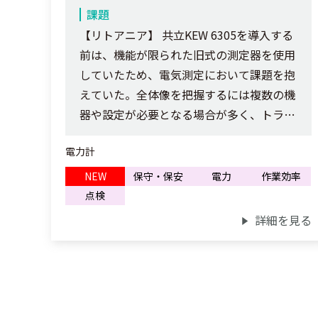
課題
【リトアニア】 共立KEW 6305を導入する
前は、機能が限られた旧式の測定器を使用
していたため、電気測定において課題を抱
えていた。全体像を把握するには複数の機
器や設定が必要となる場合が多く、トラブ
ルシューティングに時間がかかり、不安定
電力計
な不具合を見逃してしまうこともあった。
測定精度は常に一定とは限らず、特に負荷
NEW
保守・保安
電力
作業効率
の変化によってばらつきが生じやすかっ
点検
た。また、場所を変えてのセットアップに
詳細を見る
時間がかかりすぎて、日々の試験作業の進
行を妨げていた。