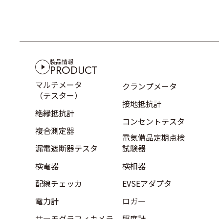
製品情報
PRODUCT
マルチメータ
クランプメータ
（テスター）
接地抵抗計
絶縁抵抗計
コンセントテスタ
複合測定器
電気備品定期点検
漏電遮断器テスタ
試験器
検電器
検相器
配線チェッカ
EVSEアダプタ
電力計
ロガー
サーモグラフィカメラ
照度計