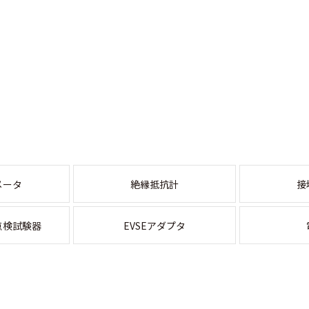
メータ
絶縁抵抗計
接
点検試験器
EVSEアダプタ